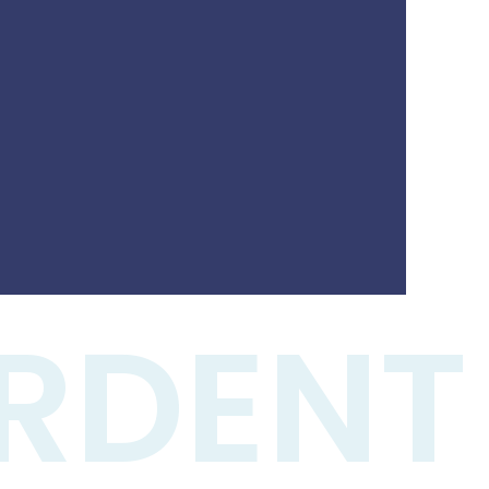
RDENT
yudamos a
ír