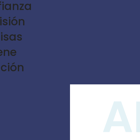
fianza
isión
risas
iene
ción
A
Te a
sonre