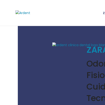
Z
ZAR
Odo
Fisi
Cui
Tecn