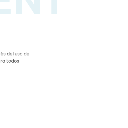
os y
és del uso de
ara todos