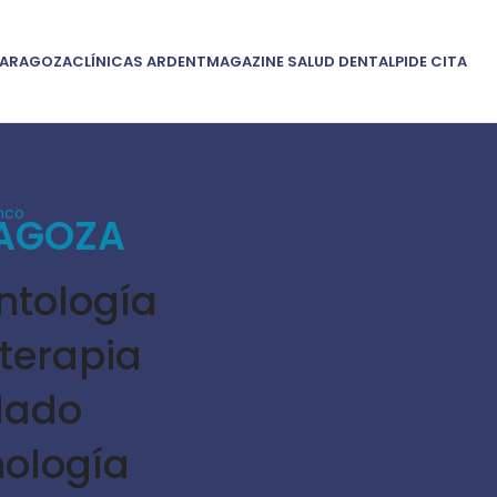
ARAGOZA
CLÍNICAS ARDENT
MAGAZINE SALUD DENTAL
PIDE CITA
AGOZA
ntología
oterapia
dado
ología