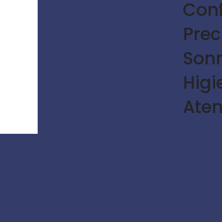
Con
Prec
Son
Hig
Aten