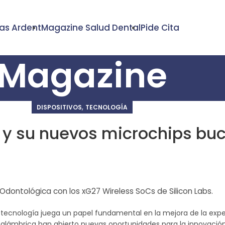
cas Ardent
Magazine Salud Dental
Pide Cita
Magazine
,
DISPOSITIVOS
TECNOLOGÍA
s y su nuevos microchips bu
 Odontológica con los xG27 Wireless SoCs de Silicon Labs.
cnología juega un papel fundamental en la mejora de la experie
nalámbrica han abierto nuevas oportunidades para la innovación 