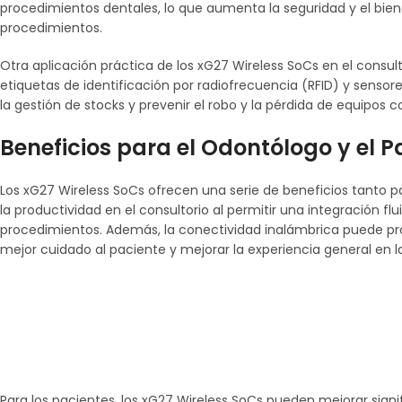
procedimientos dentales, lo que aumenta la seguridad y el bien
procedimientos.
Otra aplicación práctica de los xG27 Wireless SoCs en el consult
etiquetas de identificación por radiofrecuencia (RFID) y sensor
la gestión de stocks y prevenir el robo y la pérdida de equipos c
Beneficios para el Odontólogo y el P
Los xG27 Wireless SoCs ofrecen una serie de beneficios tanto p
la productividad en el consultorio al permitir una integración fl
procedimientos. Además, la conectividad inalámbrica puede propo
mejor cuidado al paciente y mejorar la experiencia general en l
Para los pacientes, los xG27 Wireless SoCs pueden mejorar sign