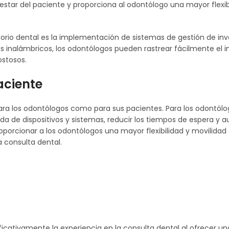
estar del paciente y proporciona al odontólogo una mayor flexib
orio dental es la implementación de sistemas de gestión de inven
es inalámbricos, los odontólogos pueden rastrear fácilmente el i
ostosos.
aciente
ara los odontólogos como para sus pacientes. Para los odontólo
uida de dispositivos y sistemas, reducir los tiempos de espera y a
rcionar a los odontólogos una mayor flexibilidad y movilidad en
a consulta dental.
ificativamente la experiencia en la consulta dental al ofrecer 