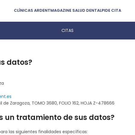
CLÍNICAS ARDENT
MAGAZINE SALUD DENTAL
PIDE CITA
CITAS
us datos?
za
ent.es
ntil de Zaragoza, TOMO 3680, FOLIO 162, HOJA Z-478666
 un tratamiento de sus datos?
a las siguientes finalidades específicas: