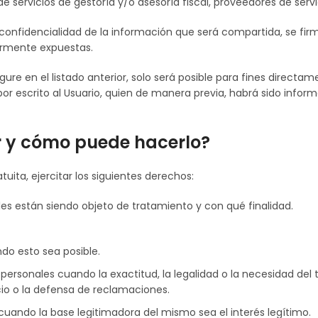
 servicios de gestoría y/o asesoría fiscal, proveedores de servi
 confidencialidad de la información que será compartida, se fir
ormente expuestas.
gure en el listado anterior, solo será posible para fines direct
r escrito al Usuario, quien de manera previa, habrá sido inform
r y cómo puede hacerlo?
ita, ejercitar los siguientes derechos:
es están siendo objeto de tratamiento y con qué finalidad.
ndo esto sea posible.
s personales cuando la exactitud, la legalidad o la necesidad de
cio o la defensa de reclamaciones.
uando la base legitimadora del mismo sea el interés legítimo.