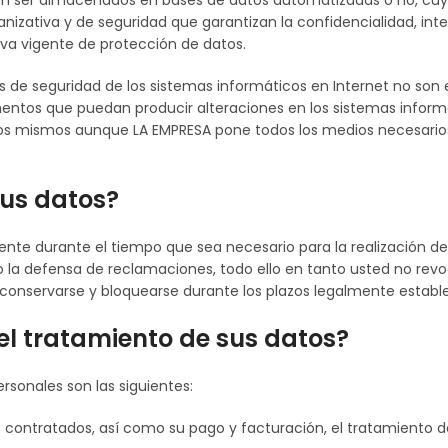
en ser almacenados en bases de datos automatizadas o no, cuya
izativa y de seguridad que garantizan la confidencialidad, inte
va vigente de protección de datos.
 de seguridad de los sistemas informáticos en Internet no son 
ementos que puedan producir alteraciones en los sistemas inform
los mismos aunque LA EMPRESA pone todos los medios necesario
us datos?
te durante el tiempo que sea necesario para la realización de l
 la defensa de reclamaciones, todo ello en tanto usted no revo
 conservarse y bloquearse durante los plazos legalmente estable
 el tratamiento de sus datos?
rsonales son las siguientes:
os contratados, así como su pago y facturación, el tratamiento d