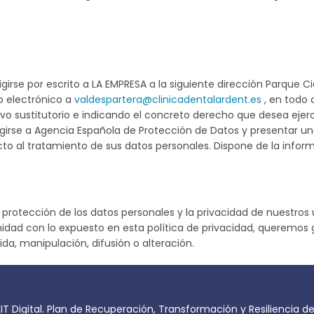
girse por escrito a LA EMPRESA a la siguiente dirección Parque Cie
o electrónico a
valdespartera@clinicadentalardent.es
, en todo 
o sustitutorio e indicando el concreto derecho que desea ejerc
girse a Agencia Española de Protección de Datos y presentar un
cto al tratamiento de sus datos personales. Dispone de la info
tección de los datos personales y la privacidad de nuestros usu
idad con lo expuesto en esta política de privacidad, queremos 
da, manipulación, difusión o alteración.
IT Digital. Plan de Recuperación, Transformación y Resiliencia d