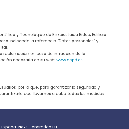
ntífico y Tecnológico de Bizkaia, Laida Bidea, Edificio
caso indicando la referencia “Datos personales” y
itar.
a reclamación en caso de infracción de la
rmación necesaria en su web:
www.aepd.es
arios, por lo que, para garantizar la seguridad y
garantizarle que llevamos a cabo todas las medidas
e España “Next Generation EU”