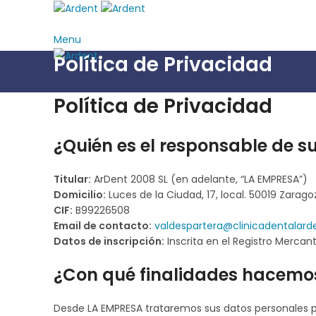
Menu
Política de Privacidad
Política de Privacidad
¿Quién es el responsable de s
Titular
:
ArDent 2008 SL (en adelante, “LA EMPRESA”)
Domicilio
:
Luces de la Ciudad, 17, local. 50019 Zarago
CIF
:
B99226508
Email de contacto
:
valdespartera@clinicadentalard
Datos de inscripción
:
Inscrita en el Registro Merca
¿Con qué finalidades hacemos
Desde LA EMPRESA trataremos sus datos personales par